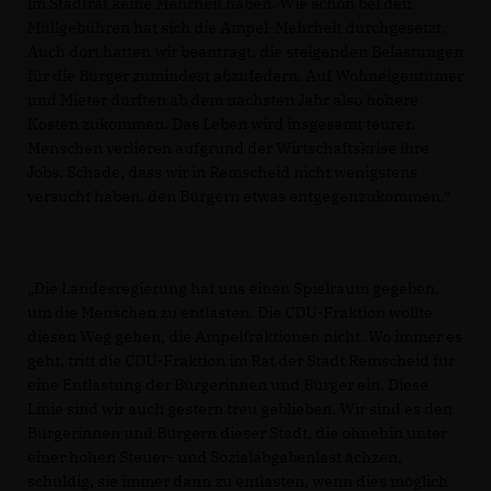
im Stadtrat keine Mehrheit haben. Wie schon bei den
Müllgebühren hat sich die Ampel-Mehrheit durchgesetzt.
Auch dort hatten wir beantragt, die steigenden Belastungen
für die Bürger zumindest abzufedern. Auf Wohneigentümer
und Mieter dürften ab dem nächsten Jahr also höhere
Kosten zukommen. Das Leben wird insgesamt teurer.
Menschen verlieren aufgrund der Wirtschaftskrise ihre
Jobs. Schade, dass wir in Remscheid nicht wenigstens
versucht haben, den Bürgern etwas entgegenzukommen.“
Die Landesregierung hat uns einen Spielraum gegeben,
um die Menschen zu entlasten. Die CDU-Fraktion wollte
diesen Weg gehen, die Ampelfraktionen nicht. Wo immer es
geht, tritt die CDU-Fraktion im Rat der Stadt Remscheid für
eine Entlastung der Bürgerinnen und Bürger ein. Diese
Linie sind wir auch gestern treu geblieben. Wir sind es den
Bürgerinnen und Bürgern dieser Stadt, die ohnehin unter
einer hohen Steuer- und Sozialabgabenlast ächzen,
schuldig, sie immer dann zu entlasten, wenn dies möglich