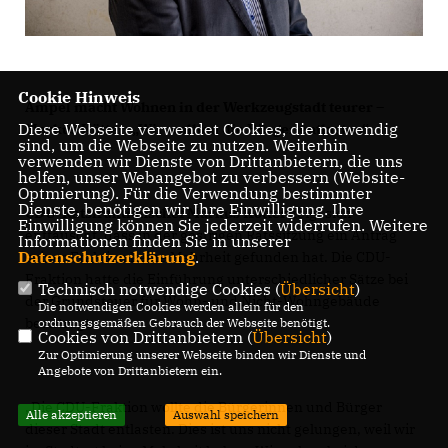
Cookie Hinweis
Ampel macht Wohnen in der Werkzeugstadt teurer –
Diese Webseite verwendet Cookies, die notwendig
Markus Kötter: „Wir wollten die Bürger entlasten“
sind, um die Webseite zu nutzen. Weiterhin
verwenden wir Dienste von Drittanbietern, die uns
helfen, unser Webangebot zu verbessern (Website-
Optmierung). Für die Verwendung bestimmter
Dienste, benötigen wir Ihre Einwilligung. Ihre
CDU-Ratsfraktionschef Markus Kötter
zeigt sich
Einwilligung können Sie jederzeit widerrufen. Weitere
enttäuscht, dass in der gestrigen Ratssitzung ein Antrag
Informationen finden Sie in unserer
Datenschutzerklärung
.
seiner Fraktion keine Mehrheit gefunden hat. Die CDU-
Fraktion hatte die Einführung unterschiedlicher Sätze bei
Technisch notwendige Cookies (
Übersicht
)
der Grundsteuer für Wohn- und Nicht-Wohngebäude
Die notwendigen Cookies werden allein für den
beantragt:
ordnungsgemäßen Gebrauch der Webseite benötigt.
Cookies von Drittanbietern (
Übersicht
)
Zur Optimierung unserer Webseite binden wir Dienste und
Angebote von Drittanbietern ein.
Die CDU-Fraktion wollte die Bürgerinnen und Bürger
Alle akzeptieren
Auswahl speichern
dieser Stadt entlasten. Dies ist uns nicht gelungen, weil wir