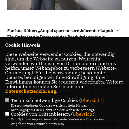
Markus Kötter: „Ampel spart unsere Jobcenter kaputt“ –
Ein Opfer ist die Remscheider Produktionsschule
Cookie Hinweis
Diese Webseite verwendet Cookies, die notwendig
sind, um die Webseite zu nutzen. Weiterhin
Der
CDU-Fraktionsvorsitzende Markus Kötter
bedauert,
verwenden wir Dienste von Drittanbietern, die uns
dass das „Prinzip Produktionsschule“ in Remscheid nicht
helfen, unser Webangebot zu verbessern (Website-
Optmierung). Für die Verwendung bestimmter
weitergeführt werde. Dies sei ein Schlag ins Gesicht der
Dienste, benötigen wir Ihre Einwilligung. Ihre
jungen Menschen, die an das Arbeitsleben herangeführt
Einwilligung können Sie jederzeit widerrufen. Weitere
Informationen finden Sie in unserer
werden sollten. Schuld daran habe auch die rot-grün-gelbe
Datenschutzerklärung
.
Bundesregierung, die die Jobcenter kaputt spare:
Technisch notwendige Cookies (
Übersicht
)
Die notwendigen Cookies werden allein für den
ordnungsgemäßen Gebrauch der Webseite benötigt.
Cookies von Drittanbietern (
Übersicht
)
Manche Jugendliche tun sich erstmal mit dem
Zur Optimierung unserer Webseite binden wir Dienste und
Arbeitsleben schwer. Die Idee der Produktionsschule will
Angebote von Drittanbietern ein.