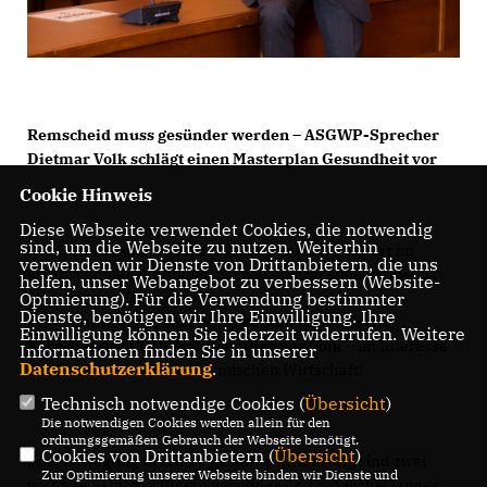
Remscheid muss gesünder werden – ASGWP-Sprecher
Dietmar Volk schlägt einen Masterplan Gesundheit vor
Cookie Hinweis
Diese Webseite verwendet Cookies, die notwendig
sind, um die Webseite zu nutzen. Weiterhin
Der Gesundheitsreport der AOK, der Mitte Februar im
verwenden wir Dienste von Drittanbietern, die uns
städtischen Gesundheitsausschuss vorgestellt wurde, ist
helfen, unser Webangebot zu verbessern (Website-
Optmierung). Für die Verwendung bestimmter
alarmierend. Remscheid müsse insgesamt wieder
Dienste, benötigen wir Ihre Einwilligung. Ihre
gesünder werden, sagt der
gesundheitspolitische
Einwilligung können Sie jederzeit widerrufen. Weitere
Sprecher der CDU-Fraktion, Dietmar Volk
– im Interesse
Informationen finden Sie in unserer
Datenschutzerklärung
.
der Menschen und der heimischen Wirtschaft:
Technisch notwendige Cookies (
Übersicht
)
Die notwendigen Cookies werden allein für den
ordnungsgemäßen Gebrauch der Webseite benötigt.
Cookies von Drittanbietern (
Übersicht
)
Viel Bewegung und eine gesunde Ernährung sind zwei
Zur Optimierung unserer Webseite binden wir Dienste und
wichtige Faktoren für ein gesundes und möglichst langes