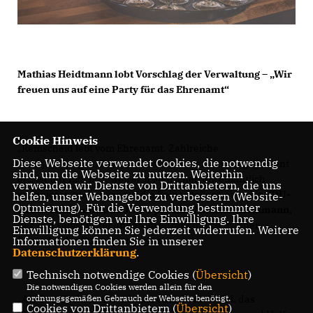
Mathias Heidtmann lobt Vorschlag der Verwaltung – „Wir
freuen uns auf eine Party für das Ehrenamt“
Cookie Hinweis
Remscheid lebt vom Ehrenamt. Zahlreiche
Diese Webseite verwendet Cookies, die notwendig
Veranstaltungen, Feiern, Aktivitäten, soziales Engagement
sind, um die Webseite zu nutzen. Weiterhin
etc. ist nur möglich, weil sich Menschen ehrenamtlich
verwenden wir Dienste von Drittanbietern, die uns
engagieren und etwas auf die Beine stellen“, sagt der
CDU-
helfen, unser Webangebot zu verbessern (Website-
Optmierung). Für die Verwendung bestimmter
Kreisvorsitzende und JHA-Sprecher Mathias Heidtmann,
Dienste, benötigen wir Ihre Einwilligung. Ihre
der sich selbst unter anderem ehrenamtlich in einer
Einwilligung können Sie jederzeit widerrufen. Weitere
Informationen finden Sie in unserer
Remscheider Stiftung engagiert.
Datenschutzerklärung
.
Technisch notwendige Cookies (
Übersicht
)
Die notwendigen Cookies werden allein für den
ordnungsgemäßen Gebrauch der Webseite benötigt.
Als Gesellschaft sind wir uns einig in dem Ziel, das
Cookies von Drittanbietern (
Übersicht
)