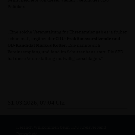
Remscheid lebt von dieser Vielfalt“, betont der CDU-
Politiker.
Eine solche Veranstaltung für Ehrenamtler gab es ja früher
schon mal“, ergänzt der
CDU-Fraktionsvorsitzende und
OB-Kandidat Markus Kötter
. „Sie nannte sich
Vereinsempfang und fand im Schützenhaus statt. Die SPD
hat diese Veranstaltung mutwillig zerschlagen.“
31.03.2025, 07:04 Uhr
Herzlich Willkommen beim CDU Kreisverband
Remscheid