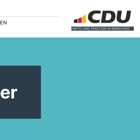
GEN
er