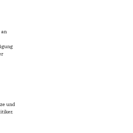
 an
fügung
er
e
tze und
tiker.